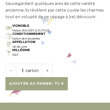
Sauvegardant quelques ares de cette variété
ancienne, ils révèlent par cette cuvée les charmes
tout en volupté de ce cépage à (re) découvrir.
VIGNOBLE
Maison BAUDRY & DUTOUR
CONDITIONNEMENT
Carton de 6 bouteilles
APPELLATION
Val de Loire
MILLÉSIME
2023
−
+
carton
AJOUTER AU PANIER
• 72 €